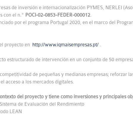
resas de inversión e internacionalización PYMES, NERLEI (Asoc
s con el n.º
POCI-02-0853-FEDER-000012
.
anciado por el programa Portugal 2020, en el marco del Progr
del proyecto en
http://www.iqmaisempresas.pt/
.
cto estructurado de intervención en un conjunto de 50 empresa
a competitividad de pequeñas y medianas empresas; reforzar las
 el acceso a los mercados digitales.
texto del proyecto y tiene como inversiones y principales obj
 Sistema de Evaluación del Rendimiento
étodo LEAN