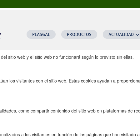
a este sitio web.
necesarias para ofrecerle una buena experiencia de navegación y acceso 
PLASGAL
PRODUCTOS
ACTUALIDAD
el sitio web y el sitio web no funcionará según lo previsto sin ellas.
úan los visitantes con el sitio web. Estas cookies ayudan a proporcion
lidades, como compartir contenido del sitio web en plataformas de rede
alizados a los visitantes en función de las páginas que han visitado an