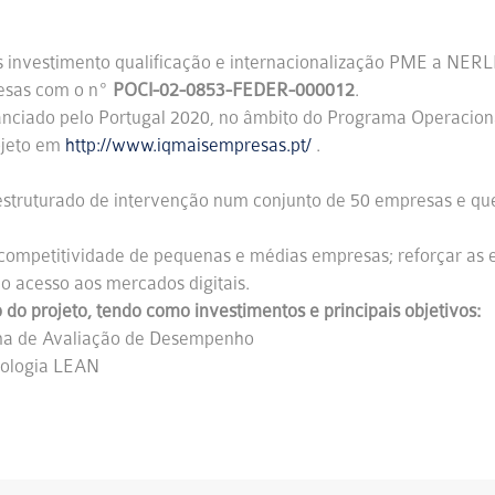
 investimento qualificação e internacionalização PME a NERL
resas com o nº
POCI-02-0853-FEDER-000012
.
nanciado pelo Portugal 2020, no âmbito do Programa Operacion
ojeto em
http://www.iqmaisempresas.pt/
.
estruturado de intervenção num conjunto de 50 empresas e que 
 competitividade de pequenas e médias empresas; reforçar as e
 o acesso aos mercados digitais.
 projeto, tendo como investimentos e principais objetivos:
ema de Avaliação de Desempenho
dologia LEAN