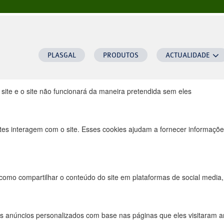
ra este website.
uncionais, para lhe oferecer uma boa experiência de navegação e acesso
PLASGAL
PRODUTOS
ACTUALIDADE
 site e o site não funcionará da maneira pretendida sem eles
tes interagem com o site. Esses cookies ajudam a fornecer informações
 como compartilhar o conteúdo do site em plataformas de social media, 
s anúncios personalizados com base nas páginas que eles visitaram ant